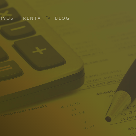
">
TIVOS
RENTA
BLOG